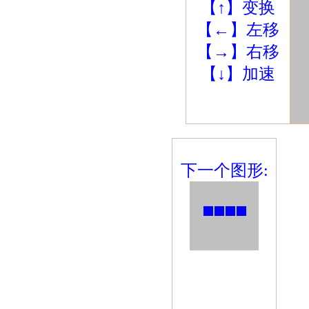
【↑】变换
【←】左移
【→】右移
【↓】加速
下一个图形: