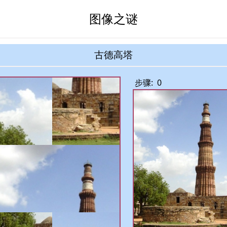
图像之谜
古德高塔
步骤:
0