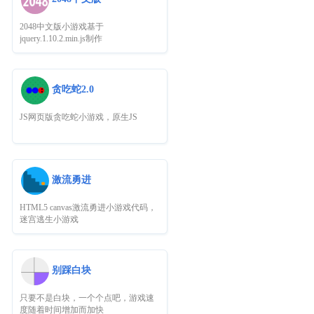
2048中文版小游戏基于
jquery.1.10.2.min.js制作
贪吃蛇2.0
JS网页版贪吃蛇小游戏，原生JS
激流勇进
HTML5 canvas激流勇进小游戏代码，
迷宫逃生小游戏
别踩白块
只要不是白块，一个个点吧，游戏速
度随着时间增加而加快